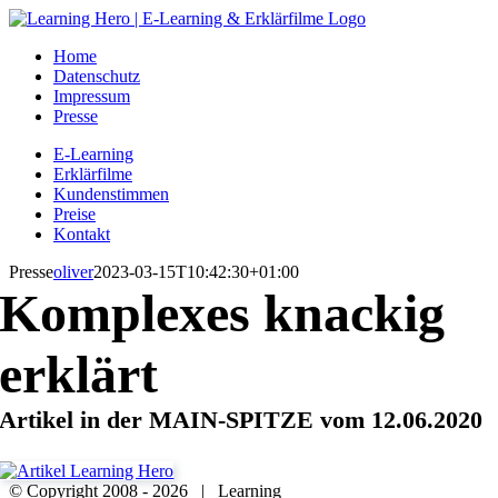
Zum
Inhalt
Home
springen
Datenschutz
Impressum
Presse
E-Learning
Erklärfilme
Kundenstimmen
Preise
Kontakt
Presse
oliver
2023-03-15T10:42:30+01:00
Komplexes knackig
erklärt
Artikel in der MAIN-SPITZE vom 12.06.2020
© Copyright 2008 -
2026 | Learning